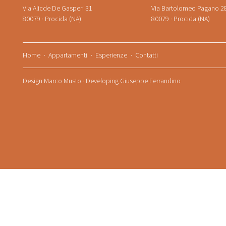
Via Alicde De Gasperi 31
Via Bartolomeo Pagano 2
80079 · Procida (NA)
80079 · Procida (NA)
Home
Appartamenti
Esperienze
Contatti
Design
Marco Musto
· Developing
Giuseppe Ferrandino