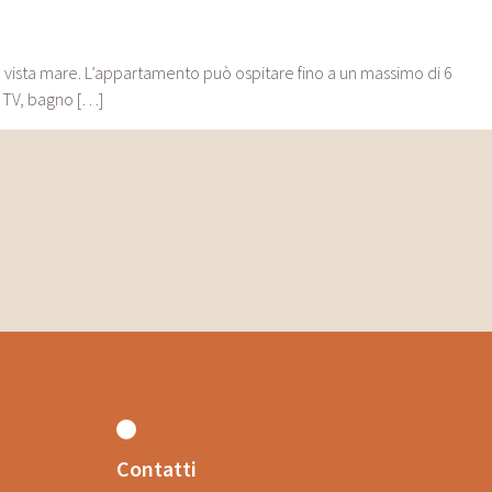
 vista mare. L’appartamento può ospitare fino a un massimo di 6
, TV, bagno […]
Contatti