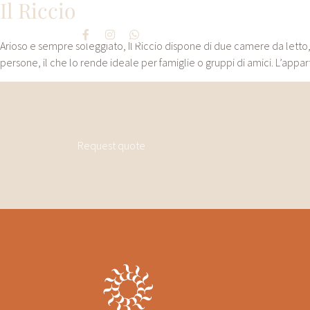
Il Riccio
Arioso e sempre soleggiato, Il Riccio dispone di due camere da lett
persone, il che lo rende ideale per famiglie o gruppi di amici. L’app
Request quote