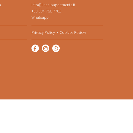
8
info@ilriccioapartments.it
+39 334 766 7701
Whatsapp
Privacy Policy
Cookies Review