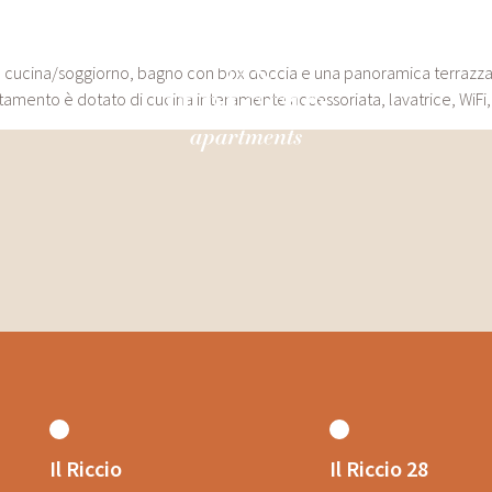
o, cucina/soggiorno, bagno con box doccia e una panoramica terrazza
artamento è dotato di cucina interamente accessoriata, lavatrice, WiFi
Il Riccio
Il Riccio 28